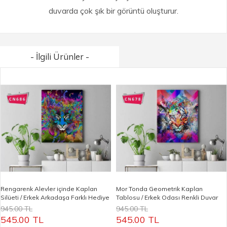
duvarda çok şık bir görüntü oluşturur.
- İlgili Ürünler -
Rengarenk Alevler içinde Kaplan
Mor Tonda Geometrik Kaplan
Silüeti / Erkek Arkadaşa Farklı Hediye
Tablosu / Erkek Odası Renkli Duvar
Panosu
945.00 TL
945.00 TL
545.00 TL
545.00 TL