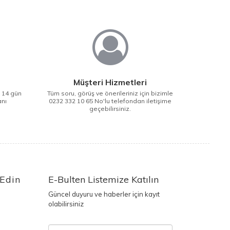
Müşteri Hizmetleri
i 14 gün
Tüm soru, görüş ve önerileriniz için bizimle
anı
0232 332 10 65 No'lu telefondan iletişime
geçebilirsiniz.
 Edin
E-Bulten Listemize Katılın
Güncel duyuru ve haberler için kayıt
olabilirsiniz