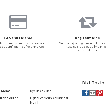
Güvenli Ödeme
Koşulsuz iade
e ödeme işlemleri srasında veriler
Satın almış olduğunuz ürünlerimiz
SSL sertifikası ile şifrelenmektedir.
koşulsuz iade edebilme imk
sunulmaktadır.
u
Bizi Takip
ı Arama
Üyelik Koşulları
ulan Sorular
Kişisel Verilerin Korunması
Metni