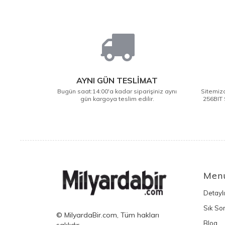
AYNI GÜN TESLİMAT
Bugün saat:14:00'a kadar siparişiniz aynı
Sitemizd
gün kargoya teslim edilir.
256BIT 
Men
Detayl
Sık Sor
© MilyardaBir.com, Tüm hakları
Blog
saklıdır