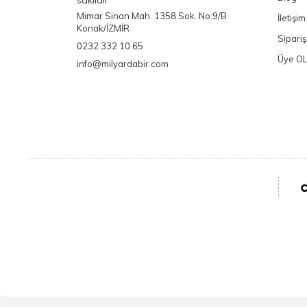
Mimar Sinan Mah. 1358 Sok. No:9/B
İletişim
Konak/İZMİR
Sipariş
0232 332 10 65
Üye O
info@milyardabir.com