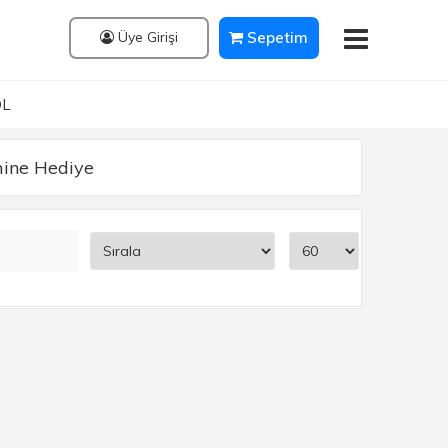
Üye Girişi
Sepetim
OL
mine Hediye