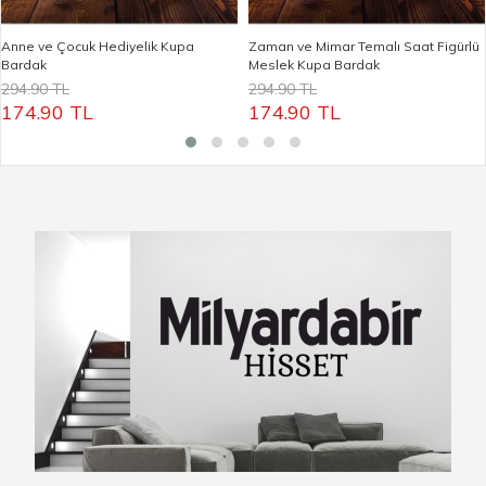
Anne ve Çocuk Hediyelik Kupa
Zaman ve Mimar Temalı Saat Figürlü
Bardak
Meslek Kupa Bardak
294.90 TL
294.90 TL
174.90 TL
174.90 TL