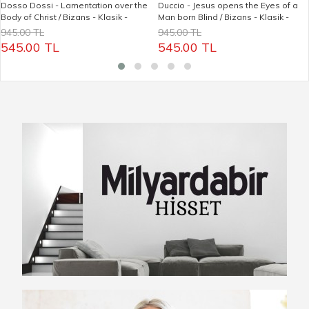
Dosso Dossi - Lamentation over the
Duccio - Jesus opens the Eyes of a
Body of Christ / Bizans - Klasik -
Man born Blind / Bizans - Klasik -
Ortaçağ / Ünlü Yağlı Boya Tablolar
Ortaçağ / Ünlü Yağlı Boya Tablolar
945.00 TL
945.00 TL
545.00 TL
545.00 TL