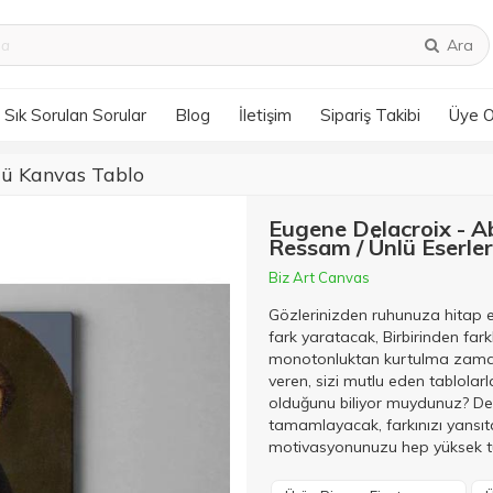
Ara
Sık Sorulan Sorular
Blog
İletişim
Sipariş Takibi
Üye 
lü Kanvas Tablo
Eugene Delacroix - A
Ressam / Ünlü Eserler
Biz Art Canvas
Gözlerinizden ruhunuza hitap 
fark yaratacak, Birbirinden fark
monotonluktan kurtulma zamanı!
veren, sizi mutlu eden tablola
olduğunu biliyor muydunuz? Dek
tamamlayacak, farkınızı yansıt
motivasyonunuzu hep yüksek tu