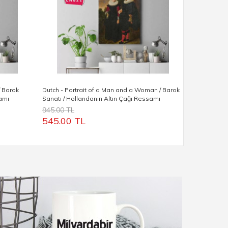
/ Barok
Dutch - Portrait of a Man and a Woman / Barok
Dutch - Port
samı
Sanatı / Hollandanın Altın Çağı Ressamı
Hollandanın
945.00 TL
945.00 TL
545.00 TL
545.00 