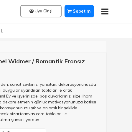
Üye Girişi
Sepetim
OL
bel Widmer / Romantik Fransız
eden, sanat zevkinizi yansıtan, dekorasyonunuzda
lı duygular uyandıran tablolar ile artık
 Ev ve işyerinizde, boş duvarlarınızı size ilham
rla dekore etmenin günlük motivasyonunuza katkısı
orasyonunuzu şık ve anlamlı bir şekilde
acak bizartcanvas.com tabloları ile
tma şansını yaratın.