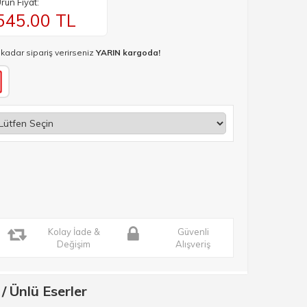
rün Fiyat:
545.00
TL
 kadar sipariş verirseniz
YARIN kargoda!
Kolay İade &
Güvenli
Değişim
Alışveriş
 Ünlü Eserler