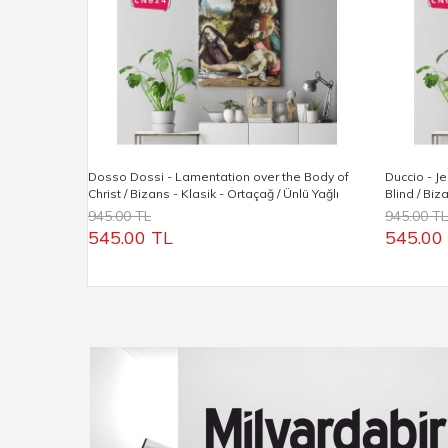
Dosso Dossi - Lamentation over the Body of
Duccio - J
Christ / Bizans - Klasik - Ortaçağ / Ünlü Yağlı
Blind / Biz
Boya Tablolar
Boya Tablo
945.00 TL
945.00 TL
545.00 TL
545.00