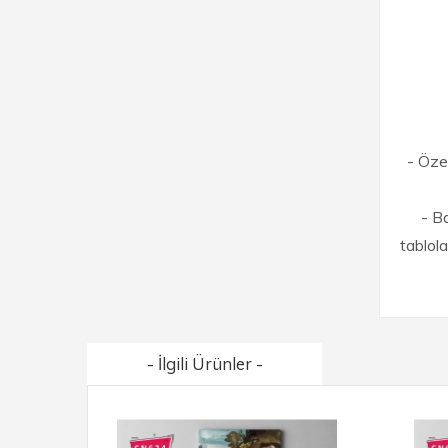
- Özel
- B
tablol
- İlgili Ürünler -