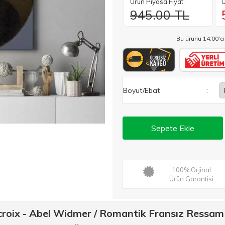
Ürün Piyasa Fiyat:
Ü
945.00 TL
Bu ürünü 14:00'a
Boyut/Ebat
:
Sepete Ekle
100% Orjinal
Ürün Garantisi
roix - Abel Widmer / Romantik Fransız Ressam /