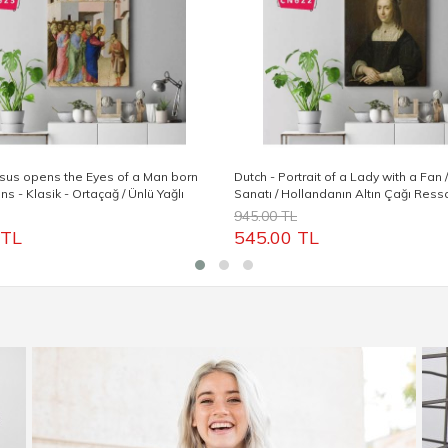
esus opens the Eyes of a Man born
Dutch - Portrait of a Lady with a Fan 
ans - Klasik - Ortaçağ / Ünlü Yağlı
Sanatı / Hollandanın Altın Çağı Res
lar
945.00 TL
 TL
545.00 TL