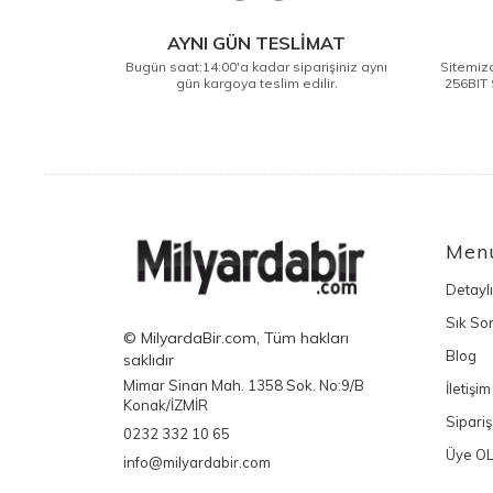
AYNI GÜN TESLİMAT
Bugün saat:14:00'a kadar siparişiniz aynı
Sitemizd
gün kargoya teslim edilir.
256BIT 
Men
Detayl
Sık Sor
© MilyardaBir.com, Tüm hakları
Blog
saklıdır
Mimar Sinan Mah. 1358 Sok. No:9/B
İletişim
Konak/İZMİR
Sipariş
0232 332 10 65
Üye O
info@milyardabir.com