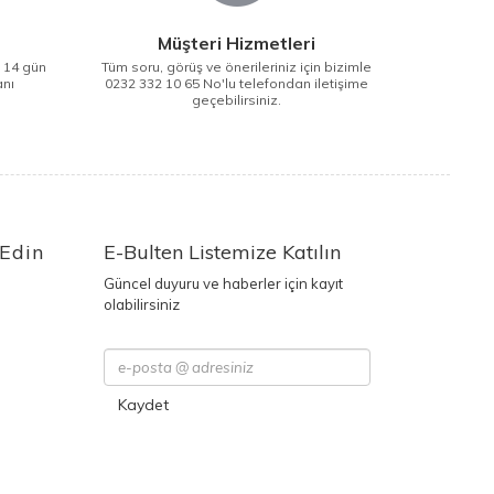
Müşteri Hizmetleri
i 14 gün
Tüm soru, görüş ve önerileriniz için bizimle
anı
0232 332 10 65 No'lu telefondan iletişime
geçebilirsiniz.
 Edin
E-Bulten Listemize Katılın
Güncel duyuru ve haberler için kayıt
olabilirsiniz
Kaydet