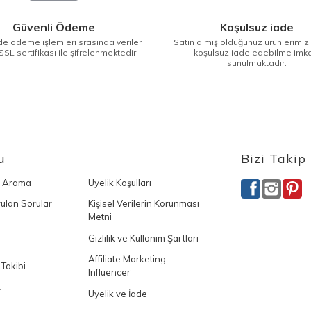
Güvenli Ödeme
Koşulsuz iade
e ödeme işlemleri srasında veriler
Satın almış olduğunuz ürünlerimiz
SSL sertifikası ile şifrelenmektedir.
koşulsuz iade edebilme imk
sunulmaktadır.
u
Bizi Takip
ı Arama
Üyelik Koşulları
ulan Sorular
Kişisel Verilerin Korunması
Metni
Gizlilik ve Kullanım Şartları
Affiliate Marketing -
 Takibi
Influencer
L
Üyelik ve İade