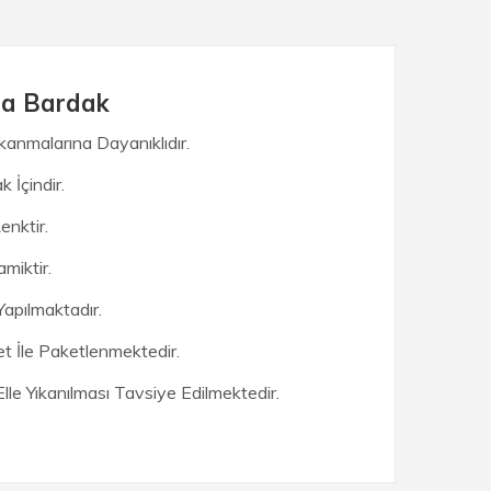
upa Bardak
kanmalarına Dayanıklıdır.
 İçindir.
nktir.
miktir.
apılmaktadır.
t İle Paketlenmektedir.
le Yıkanılması Tavsiye Edilmektedir.