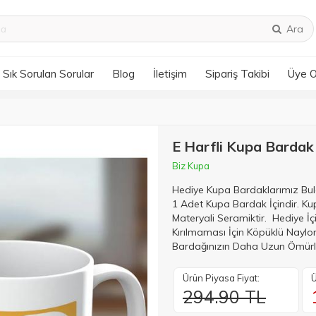
Ara
Sık Sorulan Sorular
Blog
İletişim
Sipariş Takibi
Üye 
E Harfli Kupa Bardak 
Biz Kupa
Hediye Kupa Bardaklarımız Bula
1 Adet Kupa Bardak İçindir. K
Materyali Seramiktir. Hediye 
Kırılmaması İçin Köpüklü Naylo
Bardağınızın Daha Uzun Ömürlü 
Ürün Piyasa Fiyat:
Ü
294.90 TL