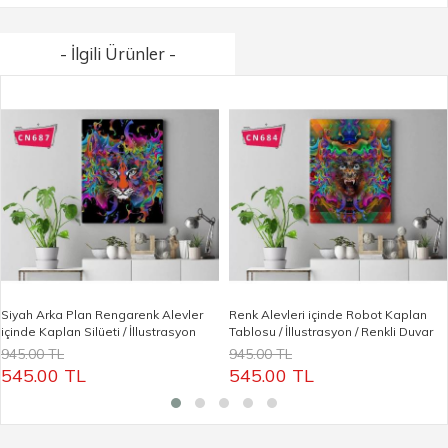
- İlgili Ürünler -
Siyah Arka Plan Rengarenk Alevler
Renk Alevleri içinde Robot Kaplan
içinde Kaplan Silüeti / İllustrasyon
Tablosu / İllustrasyon / Renkli Duvar
Kanvas Tablo / Genç Odası
Panosu
945.00 TL
945.00 TL
Dekorasyon
545.00 TL
545.00 TL