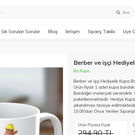
Ara
Sık Sorulan Sorular
Blog
İletişim
Sipariş Takibi
Üye 
Berber ve işçi Hediye
Biz Kupa
Berber ve işçi Hediyelik Kupa B
Ürün fiyatı 1 adet kupa bardak
Bardağın materyali seramiktir.
paketlenmektedir. Hediye Kupa 
yıkanılması tavsiye edilmekted
15.00'dan Önce Verilen Siparişl
Ürün Piyasa Fiyat:
Ü
294.90 TL