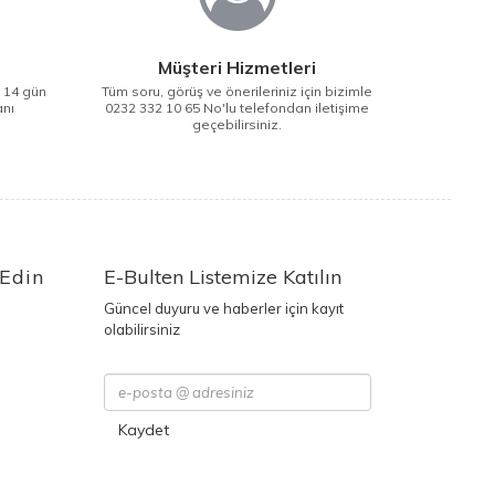
Müşteri Hizmetleri
i 14 gün
Tüm soru, görüş ve önerileriniz için bizimle
anı
0232 332 10 65 No'lu telefondan iletişime
geçebilirsiniz.
 Edin
E-Bulten Listemize Katılın
Güncel duyuru ve haberler için kayıt
olabilirsiniz
Kaydet