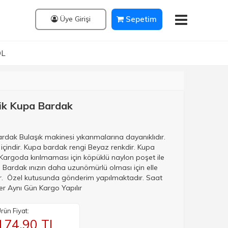
Üye Girişi
Sepetim
OL
lik Kupa Bardak
ardak Bulaşık makinesi yıkanmalarına dayanıklıdır.
 içindir. Kupa bardak rengi Beyaz renkdir. Kupa
 Kargoda kırılmaması için köpüklü naylon poşet ile
Bardak ınızın daha uzunömürlü olması için elle
ir. Özel kutusunda gönderim yapılmaktadır. Saat
er Aynı Gün Kargo Yapılır
rün Fiyat:
174.90
TL