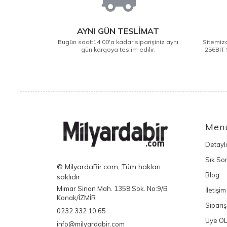
AYNI GÜN TESLİMAT
Bugün saat:14:00'a kadar siparişiniz aynı
Sitemizd
gün kargoya teslim edilir.
256BIT 
Men
Detayl
Sık Sor
© MilyardaBir.com, Tüm hakları
Blog
saklıdır
Mimar Sinan Mah. 1358 Sok. No:9/B
İletişim
Konak/İZMİR
Sipariş
0232 332 10 65
Üye O
info@milyardabir.com