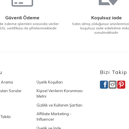
Güvenli Ödeme
Koşulsuz iade
e ödeme işlemleri srasında veriler
Satın almış olduğunuz ürünlerimiz
SSL sertifikası ile şifrelenmektedir.
koşulsuz iade edebilme imk
sunulmaktadır.
u
Bizi Takip
ı Arama
Üyelik Koşulları
ulan Sorular
Kişisel Verilerin Korunması
Metni
Gizlilik ve Kullanım Şartları
Affiliate Marketing -
 Takibi
Influencer
L
Üyelik ve İade